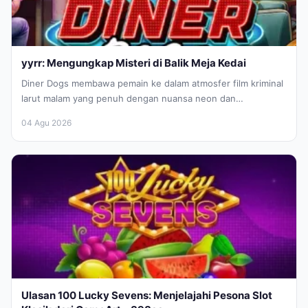
yyrr: Mengungkap Misteri di Balik Meja Kedai
Diner Dogs membawa pemain ke dalam atmosfer film kriminal
larut malam yang penuh dengan nuansa neon dan
ketegangan. Bayangkan sebuah...
04 Agu 2026
Ulasan 100 Lucky Sevens: Menjelajahi Pesona Slot