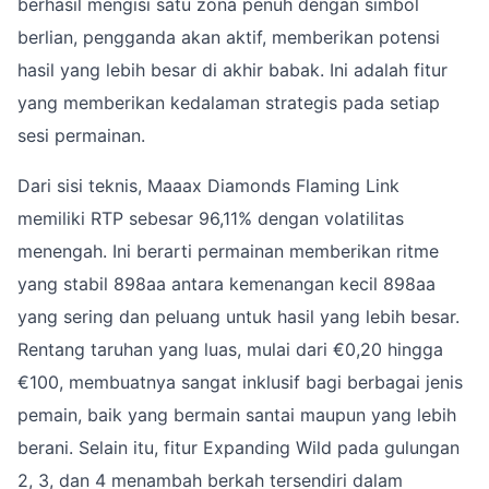
berhasil mengisi satu zona penuh dengan simbol
berlian, pengganda akan aktif, memberikan potensi
hasil yang lebih besar di akhir babak. Ini adalah fitur
yang memberikan kedalaman strategis pada setiap
sesi permainan.
Dari sisi teknis, Maaax Diamonds Flaming Link
memiliki RTP sebesar 96,11% dengan volatilitas
menengah. Ini berarti permainan memberikan ritme
yang stabil 898aa antara kemenangan kecil 898aa
yang sering dan peluang untuk hasil yang lebih besar.
Rentang taruhan yang luas, mulai dari €0,20 hingga
€100, membuatnya sangat inklusif bagi berbagai jenis
pemain, baik yang bermain santai maupun yang lebih
berani. Selain itu, fitur Expanding Wild pada gulungan
2, 3, dan 4 menambah berkah tersendiri dalam