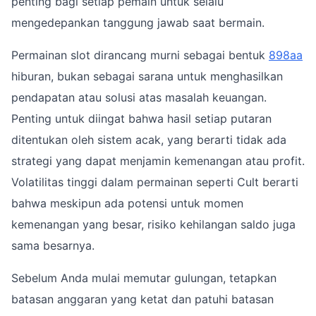
penting bagi setiap pemain untuk selalu
mengedepankan tanggung jawab saat bermain.
Permainan slot dirancang murni sebagai bentuk
898aa
hiburan, bukan sebagai sarana untuk menghasilkan
pendapatan atau solusi atas masalah keuangan.
Penting untuk diingat bahwa hasil setiap putaran
ditentukan oleh sistem acak, yang berarti tidak ada
strategi yang dapat menjamin kemenangan atau profit.
Volatilitas tinggi dalam permainan seperti Cult berarti
bahwa meskipun ada potensi untuk momen
kemenangan yang besar, risiko kehilangan saldo juga
sama besarnya.
Sebelum Anda mulai memutar gulungan, tetapkan
batasan anggaran yang ketat dan patuhi batasan