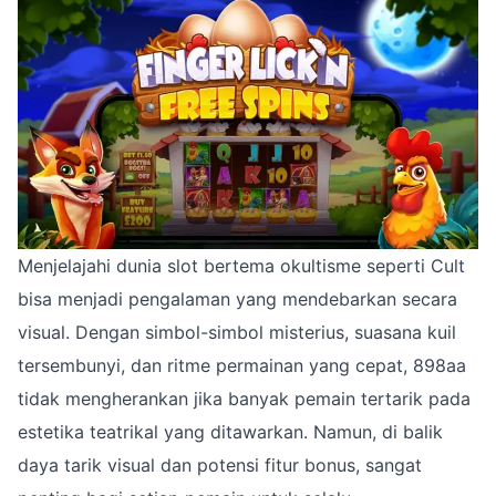
Menjelajahi dunia slot bertema okultisme seperti Cult
bisa menjadi pengalaman yang mendebarkan secara
visual. Dengan simbol-simbol misterius, suasana kuil
tersembunyi, dan ritme permainan yang cepat, 898aa
tidak mengherankan jika banyak pemain tertarik pada
estetika teatrikal yang ditawarkan. Namun, di balik
daya tarik visual dan potensi fitur bonus, sangat